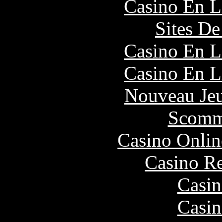
Casino En L
Sites De
Casino En L
Casino En L
Nouveau Jeu
Scomm
Casino Onlin
Casino Re
Casin
Casin