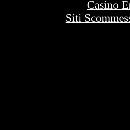
Casino E
Siti Scommes