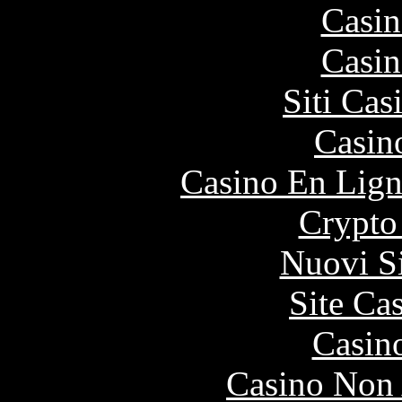
Casin
Casin
Siti Ca
Casin
Casino En Lign
Crypto
Nuovi S
Site Ca
Casin
Casino Non