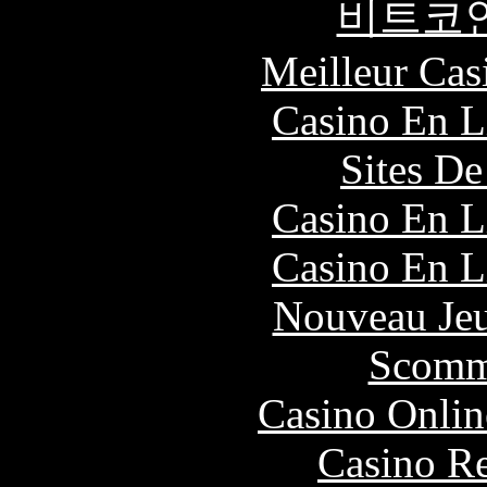
비트코
Meilleur Cas
Casino En L
Sites De
Casino En L
Casino En L
Nouveau Jeu
Scomm
Casino Onlin
Casino Re