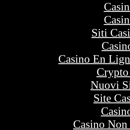
Casin
Casin
Siti Ca
Casin
Casino En Lign
Crypto
Nuovi S
Site Ca
Casin
Casino Non