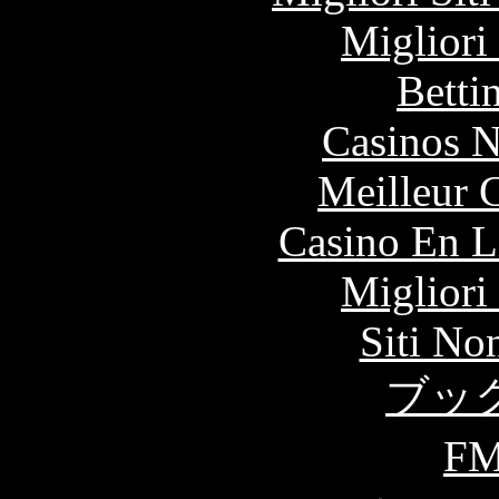
Migliori
Betti
Casinos 
Meilleur 
Casino En L
Migliori
Siti No
ブッ
F