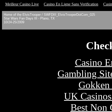
Meilleur Casino Live
Casino En Ligne Sans Verification
Casi
Home of the ElvisTrooper / SWFDIII_ElvisTrooperDotCom_025
Star Wars Fan Days III - Plano, TX
10/24-25/2009
Check
Casino E
Gambling Sit
Gokken 
UK Casinos
Best Non 