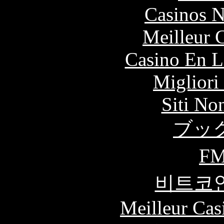
Casinos 
Meilleur 
Casino En L
Migliori
Siti No
ブッ
F
비트코
Meilleur Cas