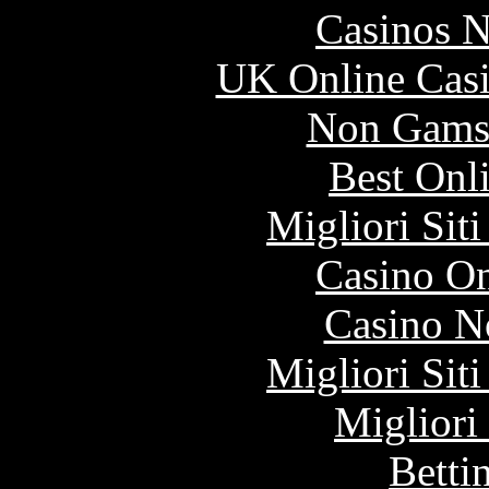
Casinos 
UK Online Cas
Non Gams
Best Onl
Migliori Sit
Casino O
Casino N
Migliori Sit
Migliori
Betti