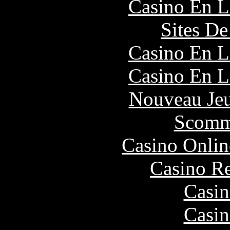
Casino En L
Sites De
Casino En L
Casino En L
Nouveau Jeu
Scomm
Casino Onlin
Casino Re
Casin
Casin