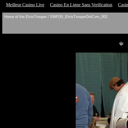
Meilleur Casino Live
Casino En Ligne Sans Verification
Casi
Home of the ElvisTrooper / SWFDII_ElvisTrooperDotCom_002