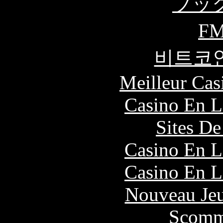
ブッ
F
비트코
Meilleur Cas
Casino En L
Sites De
Casino En L
Casino En L
Nouveau Jeu
Scomm