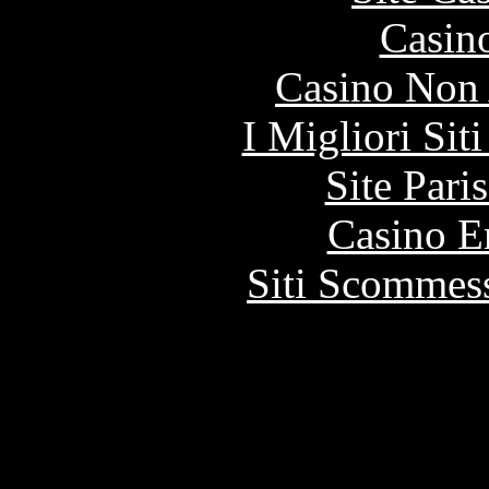
Casin
Casino Non
I Migliori Si
Site Pari
Casino E
Siti Scommes