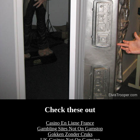
Check these out
Casino En Ligne France
Gambling Sites Not On Gamstop
Gokken Zonder Cruks
UK Casinos Not On Gamstop