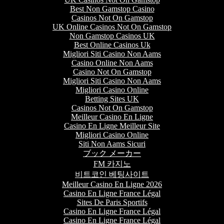
Best Non Gamstop Casino
Casinos Not On Gamstop
UK Online Casinos Not On Gamstop
Non Gamstop Casinos UK
Best Online Casinos Uk
Migliori Siti Casino Non Aams
Casino Online Non Aams
Casino Not On Gamstop
Migliori Siti Casino Non Aams
Migliori Casino Online
Betting Sites UK
Casinos Not On Gamstop
Meilleur Casino En Ligne
Casino En Ligne Meilleur Site
Migliori Casino Online
Siti Non Aams Sicuri
ブック メーカー
FM 카지노
비트코인 베팅사이트
Meilleur Casino En Ligne 2026
Casino En Ligne France Légal
Sites De Paris Sportifs
Casino En Ligne France Légal
Casino En Ligne France Légal