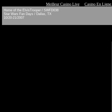
Meilleur Casino Live
Casino En Ligne 
Home of the ElvisTrooper / SWFD038
Star Wars Fan Days / Dallas, TX
10/20-21/2007