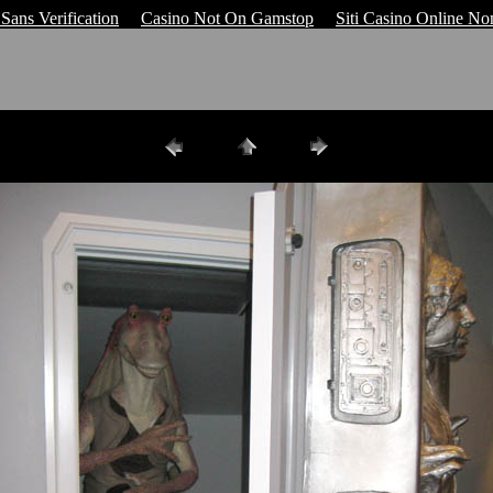
Sans Verification
Casino Not On Gamstop
Siti Casino Online N