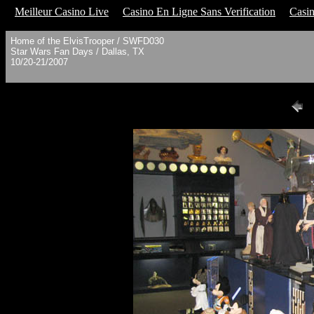
Meilleur Casino Live
Casino En Ligne Sans Verification
Casi
Home of the ElvisTrooper / SWFD030
Star Wars Fan Days / Dallas, TX
10/20-21/2007