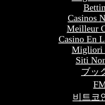
Betti
Casinos 
Meilleur 
Casino En L
Migliori
Siti No
ブッ
F
비트코