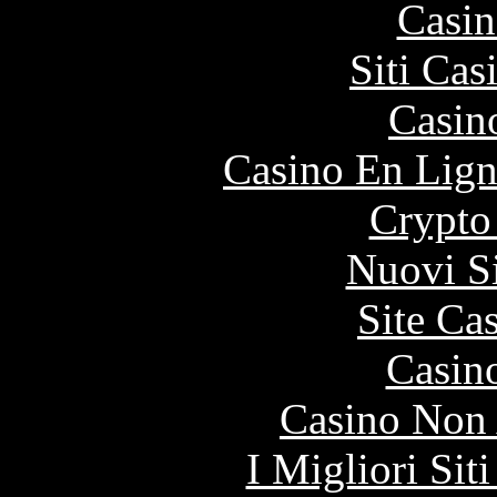
Casin
Siti Ca
Casin
Casino En Lign
Crypto
Nuovi S
Site Ca
Casin
Casino Non
I Migliori Si