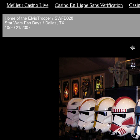
Meilleur Casino Live
Casino En Ligne Sans Verification
Casi
Home of the ElvisTrooper / SWFD028
Star Wars Fan Days / Dallas, TX
10/20-21/2007