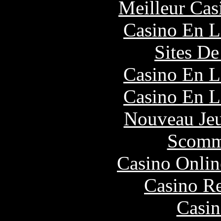
Meilleur Cas
Casino En L
Sites De
Casino En L
Casino En L
Nouveau Jeu
Scomm
Casino Onlin
Casino Re
Casin