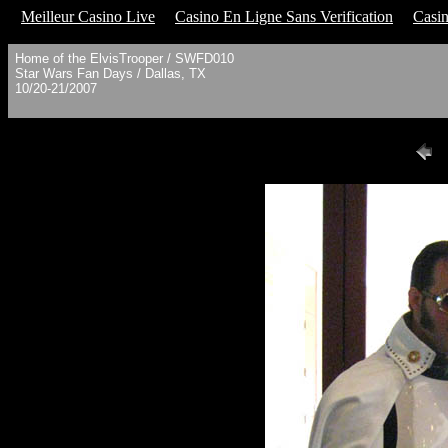
Meilleur Casino Live
Casino En Ligne Sans Verification
Casi
Home of the ElvisTrooper / SWFD010
Star Wars Fan Days / Dallas, TX
10/20-21/2007