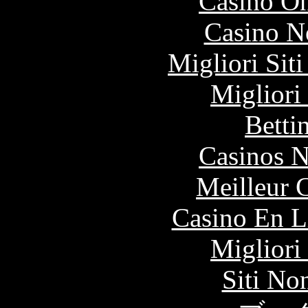
Casino O
Casino N
Migliori Sit
Migliori
Betti
Casinos 
Meilleur 
Casino En L
Migliori
Siti No