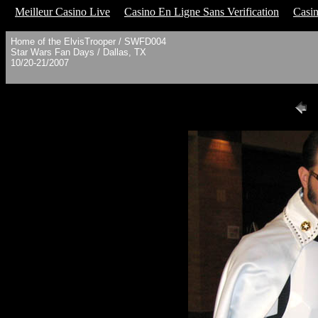
Meilleur Casino Live
Casino En Ligne Sans Verification
Casi
Home of the ElvisTrooper / SWFD004
Star Wars Fan Days / Dallas, TX
10/20-21/2007