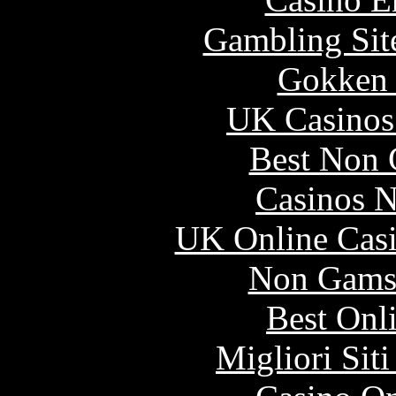
Gambling Sit
Gokken 
UK Casinos
Best Non 
Casinos 
UK Online Cas
Non Gams
Best Onl
Migliori Sit