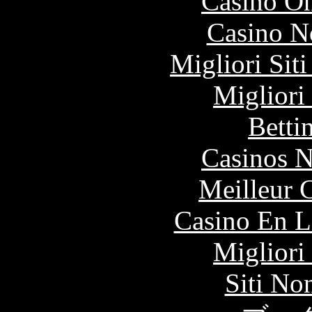
Casino O
Casino N
Migliori Sit
Migliori
Betti
Casinos 
Meilleur 
Casino En L
Migliori
Siti No