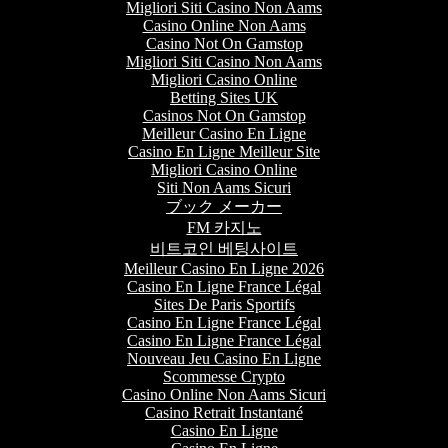
Migliori Siti Casino Non Aams
Casino Online Non Aams
Casino Not On Gamstop
Migliori Siti Casino Non Aams
Migliori Casino Online
Betting Sites UK
Casinos Not On Gamstop
Meilleur Casino En Ligne
Casino En Ligne Meilleur Site
Migliori Casino Online
Siti Non Aams Sicuri
ブック メーカー
FM 카지노
비트코인 베팅사이트
Meilleur Casino En Ligne 2026
Casino En Ligne France Légal
Sites De Paris Sportifs
Casino En Ligne France Légal
Casino En Ligne France Légal
Nouveau Jeu Casino En Ligne
Scommesse Crypto
Casino Online Non Aams Sicuri
Casino Retrait Instantané
Casino En Ligne