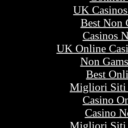
UK Casinos
Best Non 
Casinos 
UK Online Cas
Non Gams
Best Onl
Migliori Sit
Casino O
Casino N
Migliori Sit