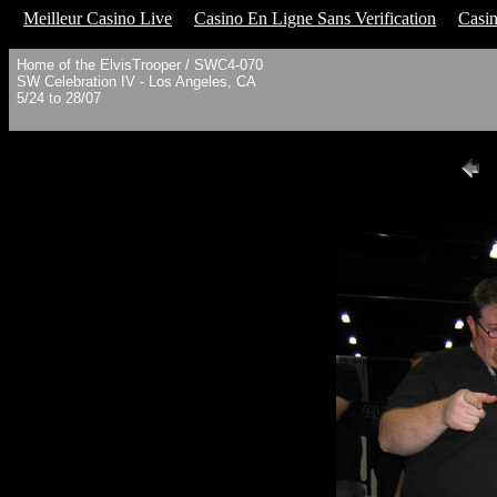
Meilleur Casino Live
Casino En Ligne Sans Verification
Casi
Home of the ElvisTrooper / SWC4-070
SW Celebration IV - Los Angeles, CA
5/24 to 28/07