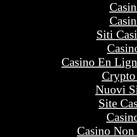
Casin
Casin
Siti Ca
Casin
Casino En Lign
Crypto
Nuovi S
Site Ca
Casin
Casino Non