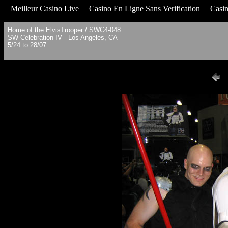
Meilleur Casino Live
Casino En Ligne Sans Verification
Casi
Home of the ElvisTrooper / SWC4-048
SW Celebration IV - Los Angeles, CA
5/24 to 28/07