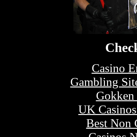
Check
Casino E
Gambling Sit
Gokken 
UK Casinos
Best Non 
Casinos 