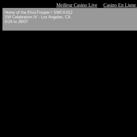
Meilleur Casino Live
Casino En Ligne 
Home of the ElvisTrooper / SWC4-012
SW Celebration IV - Los Angeles, CA
5/24 to 28/07