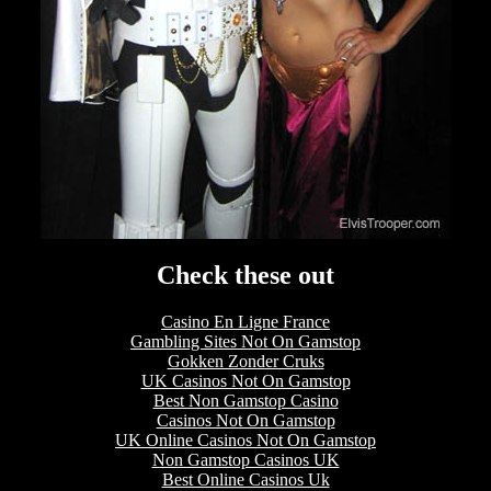
Check these out
Casino En Ligne France
Gambling Sites Not On Gamstop
Gokken Zonder Cruks
UK Casinos Not On Gamstop
Best Non Gamstop Casino
Casinos Not On Gamstop
UK Online Casinos Not On Gamstop
Non Gamstop Casinos UK
Best Online Casinos Uk