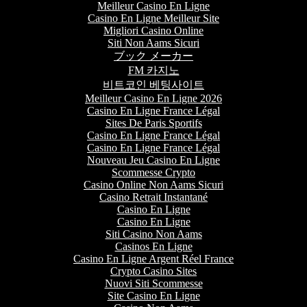
Meilleur Casino En Ligne
Casino En Ligne Meilleur Site
Migliori Casino Online
Siti Non Aams Sicuri
ブック メーカー
FM 카지노
비트코인 베팅사이트
Meilleur Casino En Ligne 2026
Casino En Ligne France Légal
Sites De Paris Sportifs
Casino En Ligne France Légal
Casino En Ligne France Légal
Nouveau Jeu Casino En Ligne
Scommesse Crypto
Casino Online Non Aams Sicuri
Casino Retrait Instantané
Casino En Ligne
Casino En Ligne
Siti Casino Non Aams
Casinos En Ligne
Casino En Ligne Argent Réel France
Crypto Casino Sites
Nuovi Siti Scommesse
Site Casino En Ligne