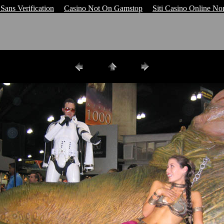
Sans Verification
Casino Not On Gamstop
Siti Casino Online N