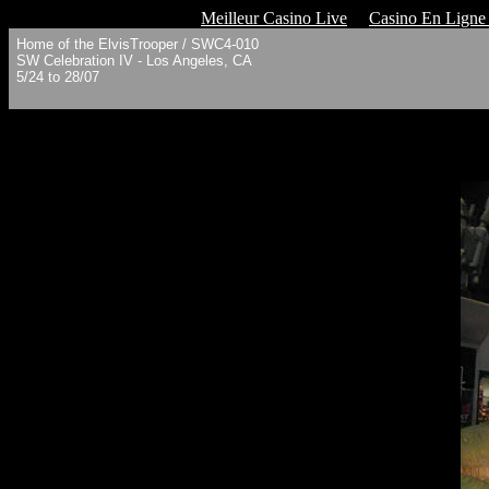
Meilleur Casino Live
Casino En Ligne 
Home of the ElvisTrooper / SWC4-010
SW Celebration IV - Los Angeles, CA
5/24 to 28/07