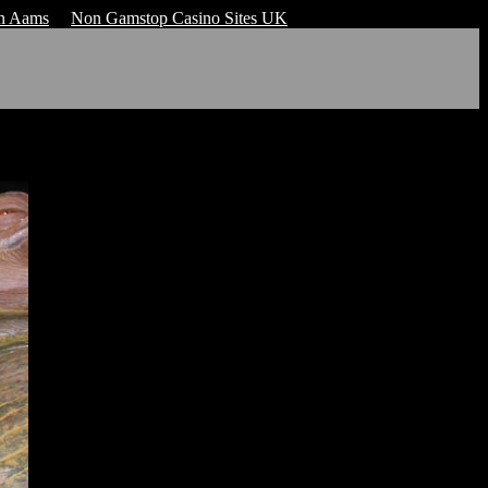
on Aams
Non Gamstop Casino Sites UK