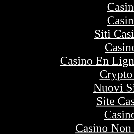
Casin
Casin
Siti Ca
Casin
Casino En Lign
Crypto
Nuovi S
Site Ca
Casin
Casino Non