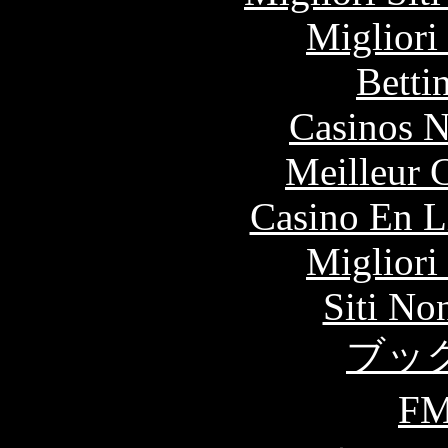
Migliori
Betti
Casinos 
Meilleur 
Casino En L
Migliori
Siti No
ブッ
F