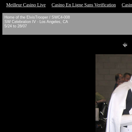
Meilleur Casino Live
Casino En Ligne Sans Verification
Casi
Home of the ElvisTrooper / SWC4-008
SW Celebration IV - Los Angeles, CA
5/24 to 28/07