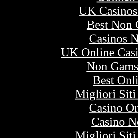
UK Casinos
Best Non 
Casinos 
UK Online Cas
Non Gams
Best Onl
Migliori Sit
Casino O
Casino N
Migliori Sit