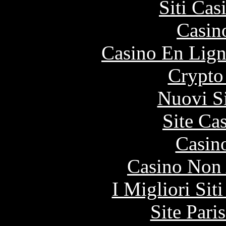
Siti Ca
Casin
Casino En Lign
Crypto
Nuovi S
Site Ca
Casin
Casino Non
I Migliori Si
Site Pari