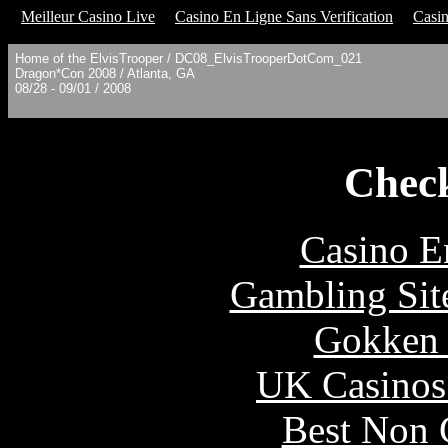
Meilleur Casino Live
Casino En Ligne Sans Verification
Casi
Home of the ElvisTrooper / DC08_ElvisTrooperDotCom_021
Dragon*Con 2008 / Atlanta, GA
08/28 - 09/01 / 2008
Check
Casino E
Gambling Sit
Gokken 
UK Casinos
Best Non 