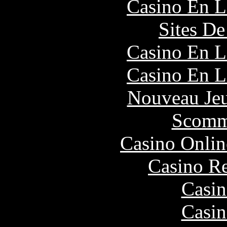
Casino En L
Sites De
Casino En L
Casino En L
Nouveau Jeu
Scomm
Casino Onlin
Casino Re
Casin
Casin