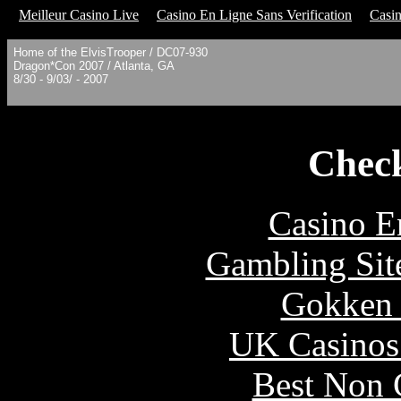
Meilleur Casino Live
Casino En Ligne Sans Verification
Casi
Home of the ElvisTrooper / DC07-930
Dragon*Con 2007 / Atlanta, GA
8/30 - 9/03/ - 2007
Check
Casino E
Gambling Sit
Gokken 
UK Casinos
Best Non 