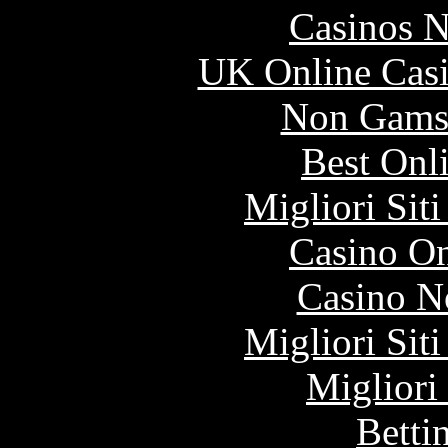
Casinos 
UK Online Cas
Non Gams
Best Onl
Migliori Sit
Casino O
Casino N
Migliori Sit
Migliori
Betti