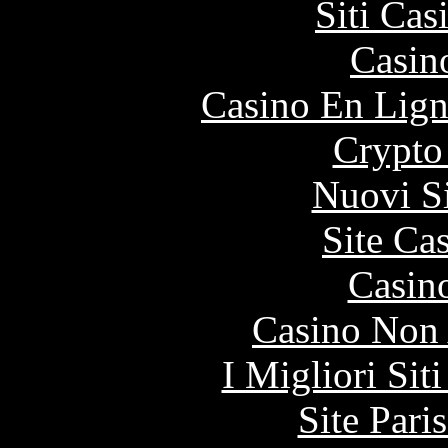
Siti Ca
Casin
Casino En Lign
Crypto
Nuovi S
Site Ca
Casin
Casino Non
I Migliori Si
Site Pari