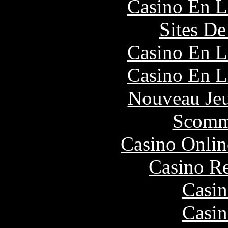
Casino En L
Sites De
Casino En L
Casino En L
Nouveau Jeu
Scomm
Casino Onlin
Casino Re
Casin
Casin