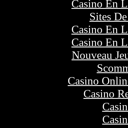
Casino En L
Sites De
Casino En L
Casino En L
Nouveau Jeu
Scomm
Casino Onlin
Casino Re
Casin
Casin