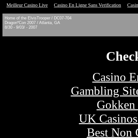
Meilleur Casino Live
Casino En Ligne Sans Verification
Casi
Home of the ElvisTrooper / DC07-704
Dragon*Con 2007 / Atlanta, GA
8/30 - 9/03/ - 2007
Check
Casino E
Gambling Sit
Gokken 
UK Casinos
Best Non 