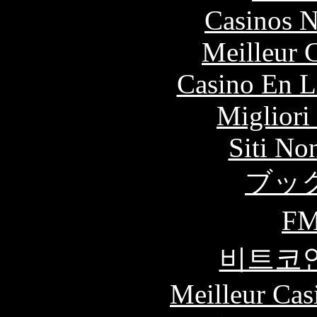
Casinos 
Meilleur 
Casino En L
Migliori
Siti No
ブッ
F
비트코
Meilleur Cas