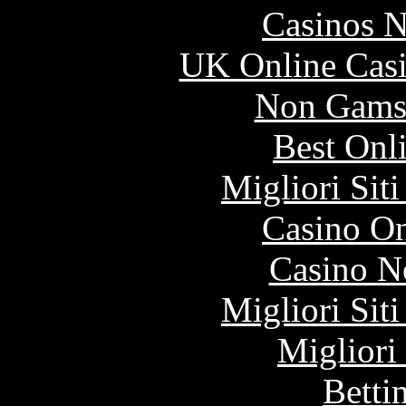
Casinos 
UK Online Cas
Non Gams
Best Onl
Migliori Sit
Casino O
Casino N
Migliori Sit
Migliori
Betti