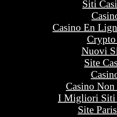
Siti Ca
Casin
Casino En Lign
Crypto
Nuovi S
Site Ca
Casin
Casino Non
I Migliori Si
Site Pari