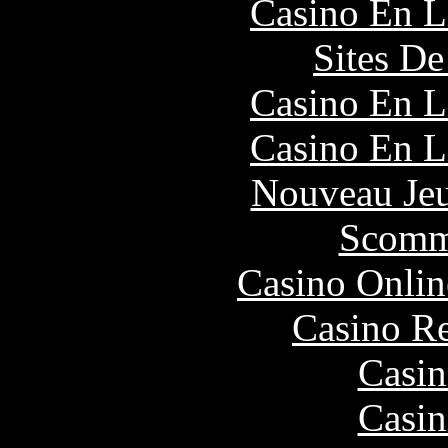
Casino En L
Sites De
Casino En L
Casino En L
Nouveau Jeu
Scomm
Casino Onlin
Casino Re
Casin
Casin