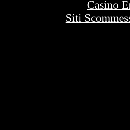
Casino E
Siti Scommes