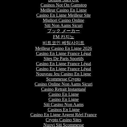
Casinos Not On Gamstop
Meilleur Casino En Ligne
Casino En Ligne Meilleur Site
Migliori Casino Online
Siti Non Aams Sicuri
ブック メーカー
FM 카지노
비트코인 베팅사이트
Meilleur Casino En Ligne 2026
Casino En Ligne France Légal
Sites De Paris Sportifs
Casino En Ligne France Légal
Casino En Ligne France Légal
Nouveau Jeu Casino En Ligne
Scommesse Crypto
Casino Online Non Aams Sicuri
Casino Retrait Instantané
Casino En Ligne
Casino En Ligne
Siti Casino Non Aams
Casinos En Ligne
Casino En Ligne Argent Réel France
Crypto Casino Sites
Nuovi Siti Scommesse