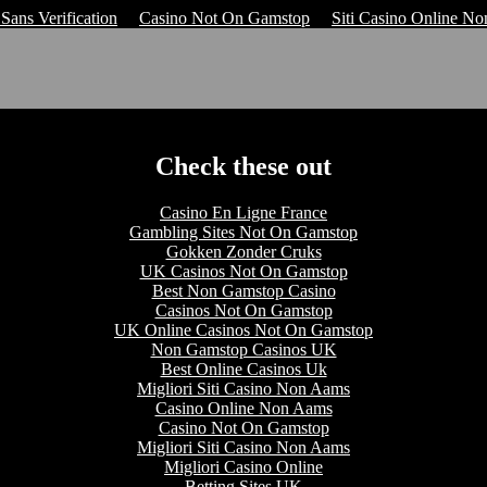
Sans Verification
Casino Not On Gamstop
Siti Casino Online N
Check these out
Casino En Ligne France
Gambling Sites Not On Gamstop
Gokken Zonder Cruks
UK Casinos Not On Gamstop
Best Non Gamstop Casino
Casinos Not On Gamstop
UK Online Casinos Not On Gamstop
Non Gamstop Casinos UK
Best Online Casinos Uk
Migliori Siti Casino Non Aams
Casino Online Non Aams
Casino Not On Gamstop
Migliori Siti Casino Non Aams
Migliori Casino Online
Betting Sites UK