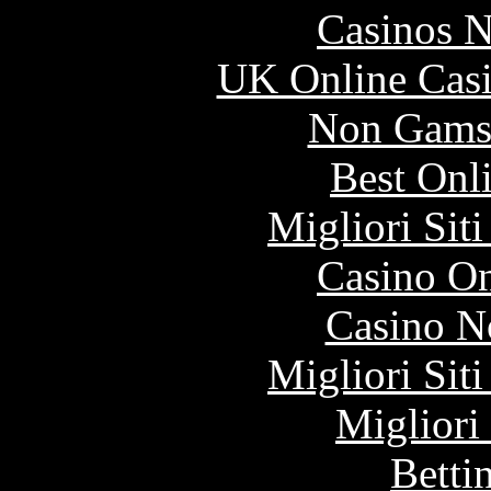
Casinos 
UK Online Cas
Non Gams
Best Onl
Migliori Sit
Casino O
Casino N
Migliori Sit
Migliori
Betti