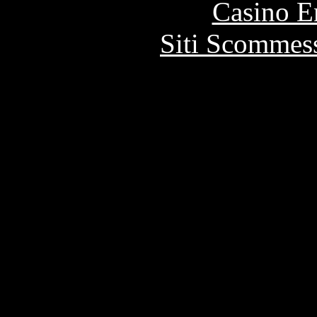
Casino E
Siti Scommes