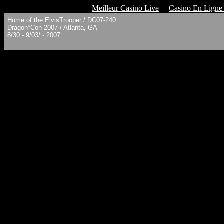
Meilleur Casino Live
Casino En Ligne 
Home of the ElvisTrooper / DC07-240
Dragon*Con 2007 / Atlanta, GA
8/30 - 9/03/ - 2007