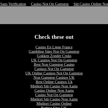
Sans Verification
Casino Not On Gamstop
Siti Casino Online N
Check these out
Casino En Ligne France
Gambling Sites Not On Gamstop
Gokken Zonder Cruks
UK Casinos Not On Gamstop
Best Non Gamstop Casino
Casinos Not On Gamstop
UK Online Casinos Not On Gamstop
Non Gamstop Casinos UK
Best Online Casinos Uk
Migliori Siti Casino Non Aams
Casino Online Non Aams
Casino Not On Gamstop
Migliori Siti Casino Non Aams
Migliori Casino Online
Betting Sites UK