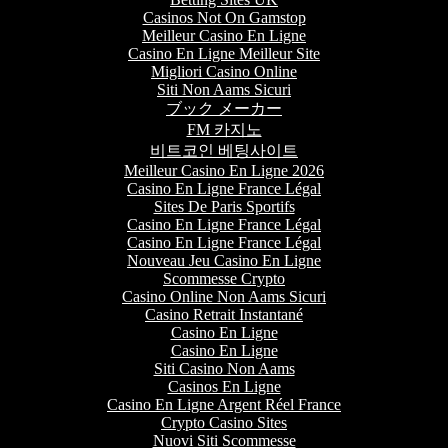
Casinos Not On Gamstop
Meilleur Casino En Ligne
Casino En Ligne Meilleur Site
Migliori Casino Online
Siti Non Aams Sicuri
ブック メーカー
FM 카지노
비트코인 베팅사이트
Meilleur Casino En Ligne 2026
Casino En Ligne France Légal
Sites De Paris Sportifs
Casino En Ligne France Légal
Casino En Ligne France Légal
Nouveau Jeu Casino En Ligne
Scommesse Crypto
Casino Online Non Aams Sicuri
Casino Retrait Instantané
Casino En Ligne
Casino En Ligne
Siti Casino Non Aams
Casinos En Ligne
Casino En Ligne Argent Réel France
Crypto Casino Sites
Nuovi Siti Scommesse