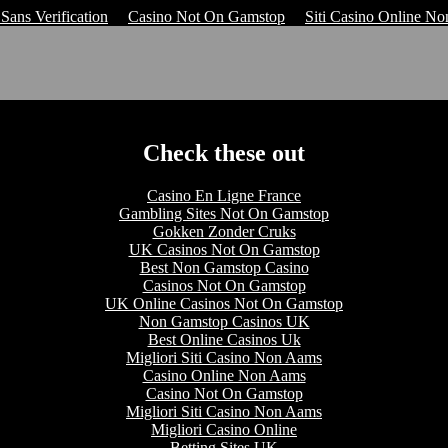
Sans Verification
Casino Not On Gamstop
Siti Casino Online N
Check these out
Casino En Ligne France
Gambling Sites Not On Gamstop
Gokken Zonder Cruks
UK Casinos Not On Gamstop
Best Non Gamstop Casino
Casinos Not On Gamstop
UK Online Casinos Not On Gamstop
Non Gamstop Casinos UK
Best Online Casinos Uk
Migliori Siti Casino Non Aams
Casino Online Non Aams
Casino Not On Gamstop
Migliori Siti Casino Non Aams
Migliori Casino Online
Betting Sites UK