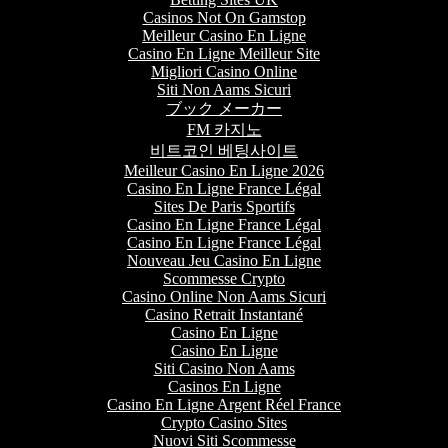
Casinos Not On Gamstop
Meilleur Casino En Ligne
Casino En Ligne Meilleur Site
Migliori Casino Online
Siti Non Aams Sicuri
ブック メーカー
FM 카지노
비트코인 베팅사이트
Meilleur Casino En Ligne 2026
Casino En Ligne France Légal
Sites De Paris Sportifs
Casino En Ligne France Légal
Casino En Ligne France Légal
Nouveau Jeu Casino En Ligne
Scommesse Crypto
Casino Online Non Aams Sicuri
Casino Retrait Instantané
Casino En Ligne
Casino En Ligne
Siti Casino Non Aams
Casinos En Ligne
Casino En Ligne Argent Réel France
Crypto Casino Sites
Nuovi Siti Scommesse