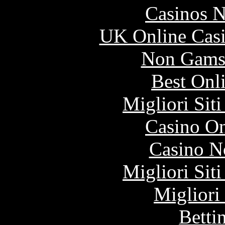
Casinos 
UK Online Cas
Non Gams
Best Onl
Migliori Sit
Casino O
Casino N
Migliori Sit
Migliori
Betti