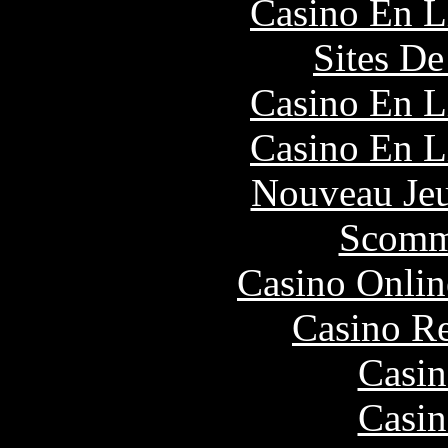
Casino En L
Sites De
Casino En L
Casino En L
Nouveau Jeu
Scomm
Casino Onlin
Casino Re
Casin
Casin