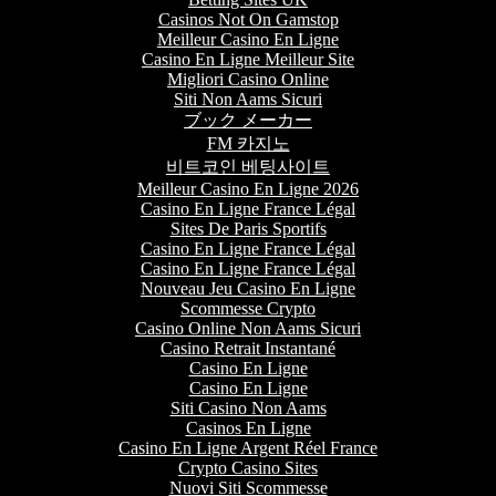
Casinos Not On Gamstop
Meilleur Casino En Ligne
Casino En Ligne Meilleur Site
Migliori Casino Online
Siti Non Aams Sicuri
ブック メーカー
FM 카지노
비트코인 베팅사이트
Meilleur Casino En Ligne 2026
Casino En Ligne France Légal
Sites De Paris Sportifs
Casino En Ligne France Légal
Casino En Ligne France Légal
Nouveau Jeu Casino En Ligne
Scommesse Crypto
Casino Online Non Aams Sicuri
Casino Retrait Instantané
Casino En Ligne
Casino En Ligne
Siti Casino Non Aams
Casinos En Ligne
Casino En Ligne Argent Réel France
Crypto Casino Sites
Nuovi Siti Scommesse