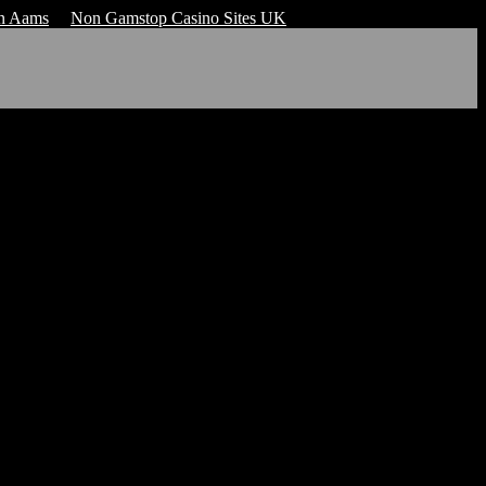
on Aams
Non Gamstop Casino Sites UK