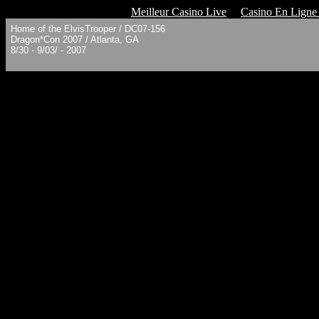
Meilleur Casino Live
Casino En Ligne 
Home of the ElvisTrooper / DC07-156
Dragon*Con 2007 / Atlanta, GA
8/30 - 9/03/ - 2007