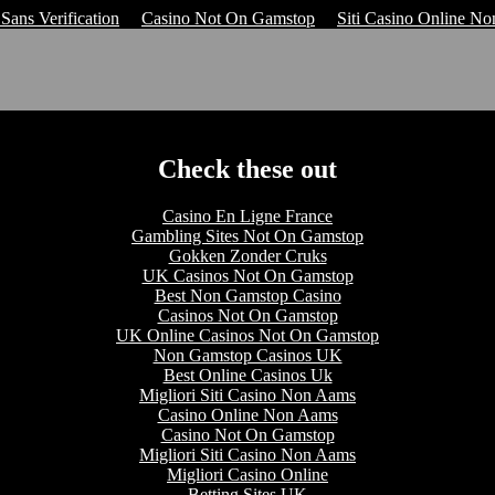
Sans Verification
Casino Not On Gamstop
Siti Casino Online N
Check these out
Casino En Ligne France
Gambling Sites Not On Gamstop
Gokken Zonder Cruks
UK Casinos Not On Gamstop
Best Non Gamstop Casino
Casinos Not On Gamstop
UK Online Casinos Not On Gamstop
Non Gamstop Casinos UK
Best Online Casinos Uk
Migliori Siti Casino Non Aams
Casino Online Non Aams
Casino Not On Gamstop
Migliori Siti Casino Non Aams
Migliori Casino Online
Betting Sites UK