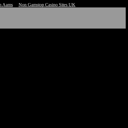
on Aams
Non Gamstop Casino Sites UK