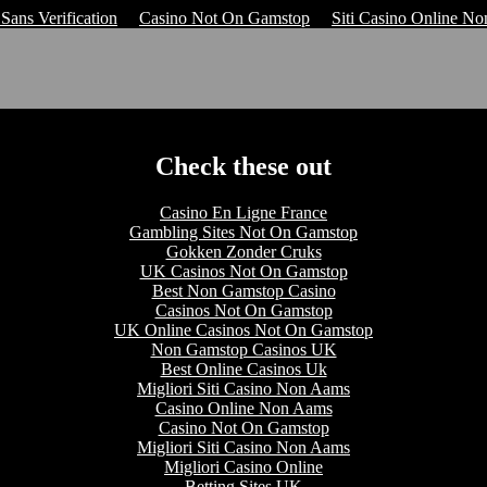
Sans Verification
Casino Not On Gamstop
Siti Casino Online N
Check these out
Casino En Ligne France
Gambling Sites Not On Gamstop
Gokken Zonder Cruks
UK Casinos Not On Gamstop
Best Non Gamstop Casino
Casinos Not On Gamstop
UK Online Casinos Not On Gamstop
Non Gamstop Casinos UK
Best Online Casinos Uk
Migliori Siti Casino Non Aams
Casino Online Non Aams
Casino Not On Gamstop
Migliori Siti Casino Non Aams
Migliori Casino Online
Betting Sites UK