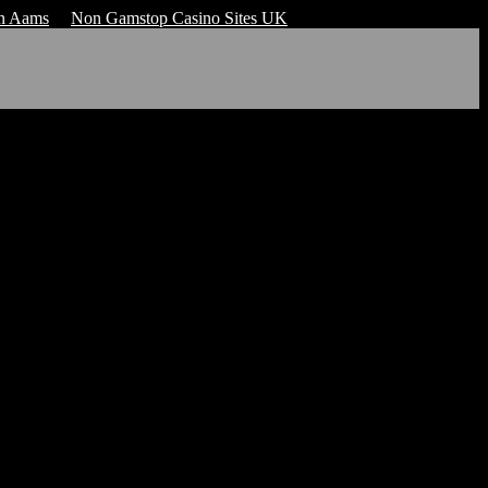
on Aams
Non Gamstop Casino Sites UK