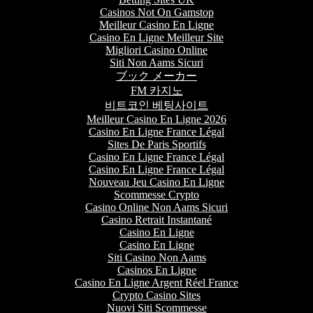
Casinos Not On Gamstop
Meilleur Casino En Ligne
Casino En Ligne Meilleur Site
Migliori Casino Online
Siti Non Aams Sicuri
ブック メーカー
FM 카지노
비트코인 베팅사이트
Meilleur Casino En Ligne 2026
Casino En Ligne France Légal
Sites De Paris Sportifs
Casino En Ligne France Légal
Casino En Ligne France Légal
Nouveau Jeu Casino En Ligne
Scommesse Crypto
Casino Online Non Aams Sicuri
Casino Retrait Instantané
Casino En Ligne
Casino En Ligne
Siti Casino Non Aams
Casinos En Ligne
Casino En Ligne Argent Réel France
Crypto Casino Sites
Nuovi Siti Scommesse