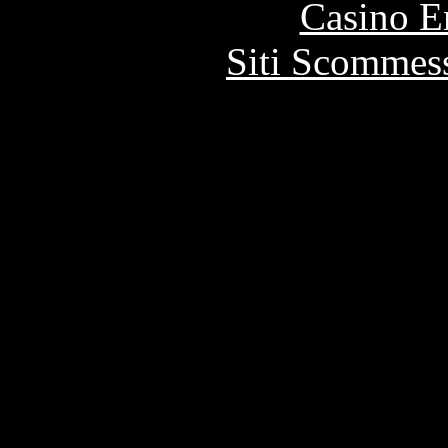
Casino E
Siti Scommes