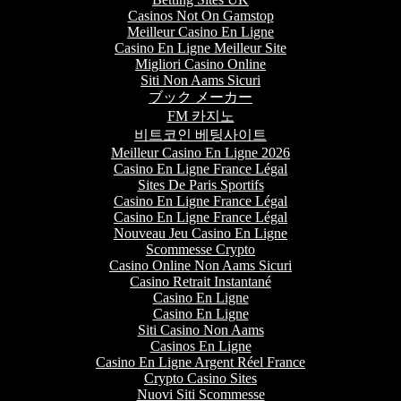
Casinos Not On Gamstop
Meilleur Casino En Ligne
Casino En Ligne Meilleur Site
Migliori Casino Online
Siti Non Aams Sicuri
ブック メーカー
FM 카지노
비트코인 베팅사이트
Meilleur Casino En Ligne 2026
Casino En Ligne France Légal
Sites De Paris Sportifs
Casino En Ligne France Légal
Casino En Ligne France Légal
Nouveau Jeu Casino En Ligne
Scommesse Crypto
Casino Online Non Aams Sicuri
Casino Retrait Instantané
Casino En Ligne
Casino En Ligne
Siti Casino Non Aams
Casinos En Ligne
Casino En Ligne Argent Réel France
Crypto Casino Sites
Nuovi Siti Scommesse