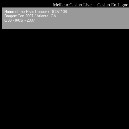
Meilleur Casino Live
Casino En Ligne 
Home of the ElvisTrooper / DC07-108
Dragon*Con 2007 / Atlanta, GA
8/30 - 9/03/ - 2007