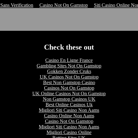
Sans Verification
Casino Not On Gamstop
Siti Casino Online N
Check these out
Casino En Ligne France
Gambling Sites Not On Gamstop
Gokken Zonder Cruks
UK Casinos Not On Gamstop
Best Non Gamstop Casino
Casinos Not On Gamstop
UK Online Casinos Not On Gamstop
Non Gamstop Casinos UK
Best Online Casinos Uk
Migliori Siti Casino Non Aams
Casino Online Non Aams
Casino Not On Gamstop
Migliori Siti Casino Non Aams
Migliori Casino Online
Betting Sites UK