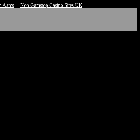
on Aams
Non Gamstop Casino Sites UK